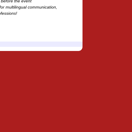
n before the event
for multilingual communication,
ofessions!