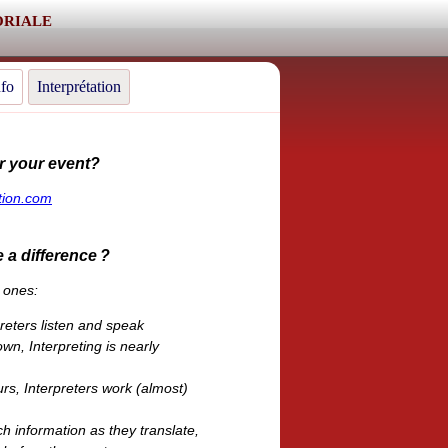
oriale
nfo
Interprétation
or your event?
ation.com
e a difference ?
 ones:
reters listen and speak
wn, Interpreting is nearly
rs, Interpreters work (almost)
h information as they translate,