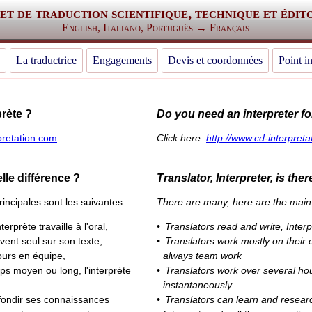
et de traduction scientifique, technique et édit
English, Italiano, Português → Français
La traductrice
Engagements
Devis et coordonnées
Point i
rète ?
Do you need an interpreter f
pretation.com
Click here:
http://www.cd-interpret
lle différence ?
Translator, Interpreter, is ther
incipales sont les suivantes :
There are many, here are the main
nterprète travaille à l'oral,
Translators read and write, Interp
uvent seul sur son texte,
Translators work mostly on their o
jours en équipe,
always team work
mps moyen ou long, l'interprète
Translators work over several hou
instantaneously
ofondir ses connaissances
Translators can learn and researc