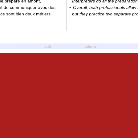
e se prépare en amont,
Interpreters do all the preparatio
ent de communiquer avec des
Overall, both professionals allow 
 ce sont bien deux métiers
but they practice two separate pr
|
edit
admin